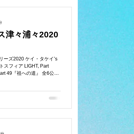
分
津々浦々2020
ーズ2020 ケイ・タケイ’s
ィア LIGHT, Part
T, Part 49『祖への道』 全6公演
2分