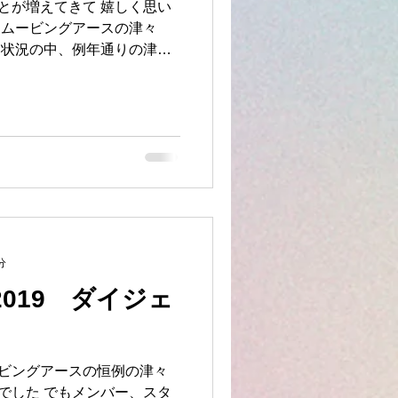
とが増えてきて 嬉しく思い
るムービングアースの津々
な状況の中、例年通りの津々
る形を模索してきました 先
影で静岡県下田市に行って
分
019 ダイジェ
ビングアースの恒例の津々
でした でもメンバー、スタ