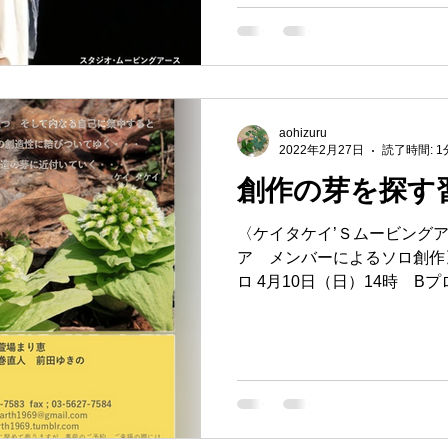
aohizuru
2022年2月27日
読了時間: 1
創作の芽を探す
〈ケイタケイ’Ｓムービング
ア メンバーによるソロ創作〉
ロ 4月10日（日）14時 Bプ
30分前） 会場：スタジオ・
赤堤2-5-9） 入場料：カンパ制.