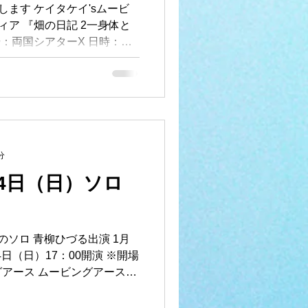
ます ケイタケイ'sムービ
ア 『畑の日記 2一身体と
：両国シアターX 日時：
4:30（開場14:00） 【第17回
TheaterX
r Festival IDTF 2026 メインテ
のか〜生き物であることを
oving Earth Orient
ムービングアース・オリエントス
分
という名の畑一」（初演） 台
 音楽：宗誠一郎 美術・衣
14日（日）ソロ
俊 出演・作舞・即興：青柳ひ
場まり恵、川原田端子、響
ラズ・ブレザー、ケイタケ
のソロ 青柳ひづる出演 1月
（土）開演 14:30（開場
14日（日）17：00開演 ※開場
グアース ムービングアースで
れぞれの創作に正直に真摯に
習作展」も...