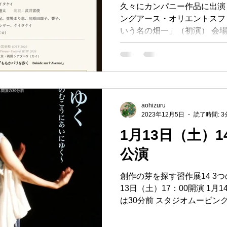
の畑一」
久々にカンパニー作品に出演し
ングアース・オリエントスフィ
いう名の畑一」（初演） 会場
2026年7月11日（土） 開演 1
シアターＸ 国際舞台芸術祭2026】 The17th 
International Dance+Theate
ーマ 人類はどこで間違えた
忘れた”人類の未来” Kei Takei's M
Sphere ケイ・タケイ's
aohizuru
2023年12月5日
読了時間: 3
フィア 『畑の日記 2一身体
本・構成・作舞：ケイタケイ
1月13日（土）
装：河内連太 朗読：武井雷
公演
づる、石田知生、大塚麻紀、
子、西巻直人、前田ゆきの、
創作の芽を探す習作展14 3つ
イ ⚫︎日時：2026年7月11日
13日（土）17：00開演 1月
14:00）...
は30分前 スタジオムービン
長年続けてきた メンバーそ
向き合う試み「創作の芽を探す