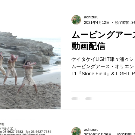
aohizuru
2021年4月12日
読了時間: 3
ムービングアース
動画配信
ケイタケイLIGHT津々浦々シリ
ムービングアース・オリエントスフ
11『Stone Field』& LIGH
を一挙配信...
aohizuru
2020年10月26日
読了時間: 