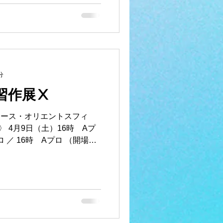
分
習作展Ⅹ
アース・オリエントスフィ
 4月9日（土）16時 Aプ
ロ ／ 16時 Aプロ （開場は
ムービングアース （世田谷区
..