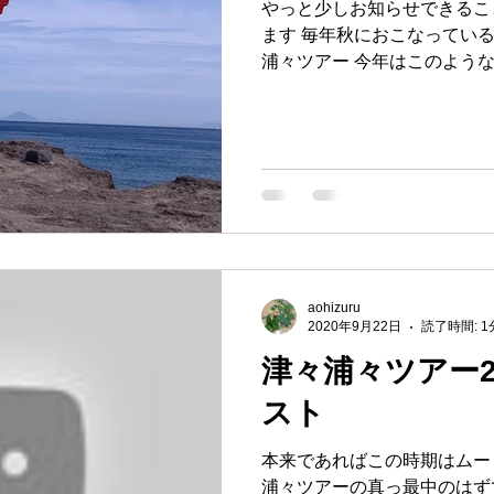
やっと少しお知らせできるこ
ます 毎年秋におこなってい
浦々ツアー 今年はこのよう
浦々の開催は難しく、今でき
日、無観客公演・動画配信撮
きました...
aohizuru
2020年9月22日
読了時間: 1
津々浦々ツアー2
スト
本来であればこの時期はムー
浦々ツアーの真っ最中のはず