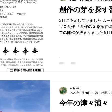
創作の芽を探す
3月に予定していました ム
ソロ創作 「創作の芽を探す習
ての開催が決まりました 9月
津々浦々の動画配信の撮影が
日々でしたが 先日、予定して
aohizuru
2020年9月28日
読了時間: 2
今年の津々浦々