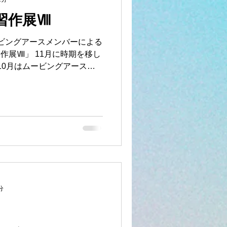
習作展Ⅷ
ービングアースメンバーによる
作展Ⅷ」 11月に時期を移し
10月はムービングアース
続き、ここ数か月は忙しい
いた撮影をすべて終え、...
分