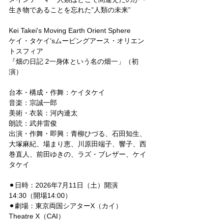
生き物であることを忘れた”人類の未来”
Kei Takei's Moving Earth Orient Sphere
ケイ・タケイ'sムービングアース・オリエン
トスフィア
『畑の日記 2一身体という名の畑一」（初
演）
台本・構成・作舞：ケイタケイ
音楽：宗誠一郎
美術・衣装：河内連太
朗読：武井雷俊
出演・作舞・即興：青柳ひづる、石田知生、
大塚麻紀、場まり恵、川原田端子、響子、西
巻直人、前田ゆきの、ラズ・ブレザー、ケイ
タケイ
⚫︎日時：2026年7月11日（土）開演 
14:30（開場14:00）
⚫︎劇場：東京両国シアターX（カイ）
Theatre X（CAI）