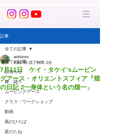
記事
全ての記事
aohizuru
全ての記事
6月27日
読了時間: 2分
7月11日 ケイ・タケイ'sムービン
お知らせ
グアース・オリエントスフィア『畑
舞・踊り
の日記 2一身体という名の畑一」
ムービングアース
クラス・ワークショップ
動画
風のひろば
星のたね