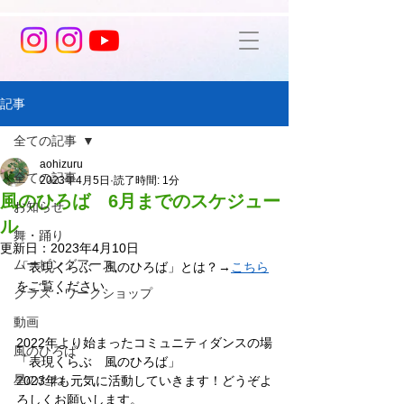
記事
全ての記事
aohizuru
全ての記事
2023年4月5日
読了時間: 1分
風のひろば 6月までのスケジュー
お知らせ
ル
舞・踊り
更新日：
2023年4月10日
ムービングアース
「表現くらぶ　風のひろば」とは？→
こちら
をご覧ください
クラス・ワークショップ
動画
2022年より始まったコミュニティダンスの場
風のひろば
「表現くらぶ　風のひろば」
星のたね
2023年も元気に活動していきます！どうぞよ
ろしくお願いします。